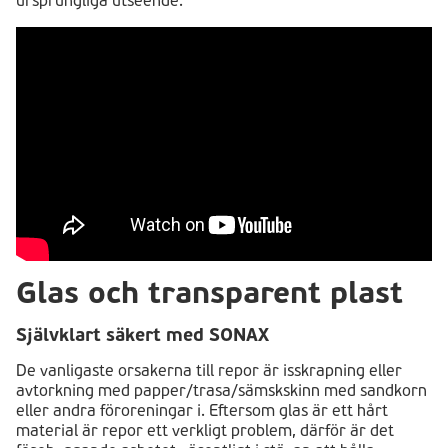
ursprungliga utseende.’
Glas och transparent plast
Självklart säkert med SONAX
De vanligaste orsakerna till repor är isskrapning eller
avtorkning med papper/trasa/sämskskinn med sandkorn
eller andra föroreningar i. Eftersom glas är ett hårt
material är repor ett verkligt problem, därför är det