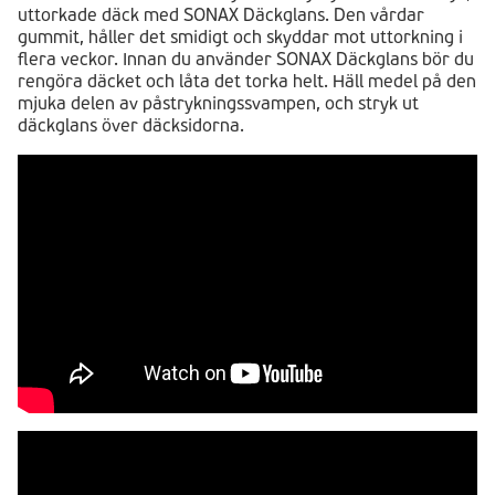
uttorkade däck med SONAX Däckglans. Den vårdar
gummit, håller det smidigt och skyddar mot uttorkning i
flera veckor. Innan du använder SONAX Däckglans bör du
rengöra däcket och låta det torka helt. Häll medel på den
mjuka delen av påstrykningssvampen, och stryk ut
däckglans över däcksidorna.