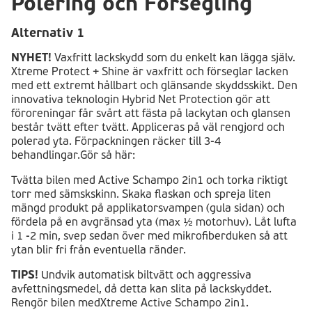
Polering och Försegling
Alternativ 1
NYHET!
Vaxfritt lackskydd som du enkelt kan lägga själv.
Xtreme Protect + Shine är vaxfritt och förseglar lacken
med ett extremt hållbart och glänsande skyddsskikt. Den
innovativa teknologin Hybrid Net Protection gör att
föroreningar får svårt att fästa på lackytan och glansen
består tvätt efter tvätt. Appliceras på väl rengjord och
polerad yta. Förpackningen räcker till 3-4
behandlingar.Gör så här:
Tvätta bilen med Active Schampo 2in1 och torka riktigt
torr med sämskskinn. Skaka flaskan och spreja liten
mängd produkt på applikatorsvampen (gula sidan) och
fördela på en avgränsad yta (max ½ motorhuv). Låt lufta
i 1 -2 min, svep sedan över med mikrofiberduken så att
ytan blir fri från eventuella ränder.
TIPS!
Undvik automatisk biltvätt och aggressiva
avfettningsmedel, då detta kan slita på lackskyddet.
Rengör bilen medXtreme Active Schampo 2in1.