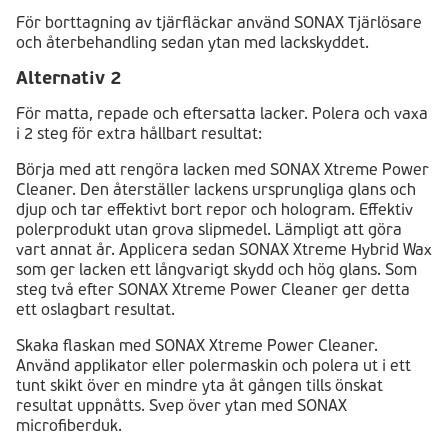
För borttagning av tjärfläckar använd SONAX Tjärlösare
och återbehandling sedan ytan med lackskyddet.
Alternativ 2
För matta, repade och eftersatta lacker. Polera och vaxa
i 2 steg för extra hållbart resultat:
Börja med att rengöra lacken med SONAX Xtreme Power
Cleaner. Den återställer lackens ursprungliga glans och
djup och tar effektivt bort repor och hologram. Effektiv
polerprodukt utan grova slipmedel. Lämpligt att göra
vart annat år. Applicera sedan SONAX Xtreme Hybrid Wax
som ger lacken ett långvarigt skydd och hög glans. Som
steg två efter SONAX Xtreme Power Cleaner ger detta
ett oslagbart resultat.
Skaka flaskan med SONAX Xtreme Power Cleaner.
Använd applikator eller polermaskin och polera ut i ett
tunt skikt över en mindre yta åt gången tills önskat
resultat uppnåtts. Svep över ytan med SONAX
microfiberduk.