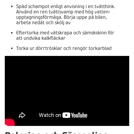
Späd schampot enligt anvisning i en tvätt­­hink.
Använd en ren tvättsvamp med hög vatten­
upptagningsförmåga. Börja uppe på bilen,
arbeta nedåt och skölj av
Eftertorka med våtskrapa och sämskskinn för
att undvika kalkfläckar
Torka ur dörrtrösklar och rengör torkarblad