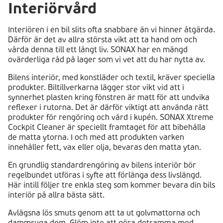
Interiörvård
Interiören i en bil slits ofta snabbare än vi hinner åtgärda.
Därför är det av allra största vikt att ta hand om och
vårda denna till ett långt liv. SONAX har en mängd
ovärderliga råd på lager som vi vet att du har nytta av.
Bilens interiör, med konstläder och textil, kräver speciella
produkter. Biltillverkarna lägger stor vikt vid att i
synnerhet plasten kring fönstren är matt för att undvika
reflexer i rutorna. Det är därför viktigt att använda rätt
produkter för rengöring och vård i kupén. SONAX Xtreme
Cockpit Cleaner är speciellt framtaget för att bibehålla
de matta ytorna. I och med att produkten varken
innehåller fett, vax eller olja, bevaras den matta ytan.
En grundlig standardrengöring av bilens interiör bör
regelbundet utföras i syfte att förlänga dess livslängd.
Här intill följer tre enkla steg som kommer bevara din bils
interiör på allra bästa sätt.
Avlägsna lös smuts genom att ta ut golvmattorna och
dammsuga dem. Glöm inte att göra detsamma med