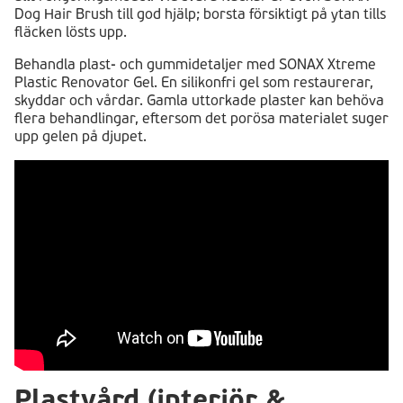
Dog Hair Brush till god hjälp; borsta försiktigt på ytan tills
fläcken lösts upp.
Behandla plast- och gummidetaljer med SONAX Xtreme
Plastic Renovator Gel. En silikonfri gel som restaurerar,
skyddar och vårdar. Gamla uttorkade plaster kan behöva
flera behandlingar, eftersom det porösa materialet suger
upp gelen på djupet.
Plastvård (interiör &