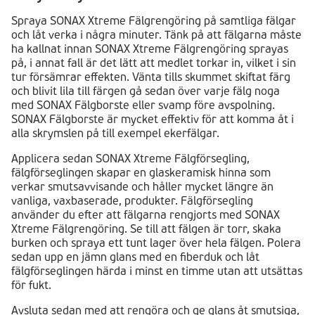
Spraya SONAX Xtreme Fälgrengöring på samtliga fälgar
och låt verka i några minuter. Tänk på att fälgarna måste
ha kallnat innan SONAX Xtreme Fälgrengöring sprayas
på, i annat fall är det lätt att medlet torkar in, vilket i sin
tur försämrar effekten. Vänta tills skummet skiftat färg
och blivit lila till färgen gå sedan över varje fälg noga
med SONAX Fälgborste eller svamp före avspolning.
SONAX Fälgborste är mycket effektiv för att komma åt i
alla skrymslen på till exempel ekerfälgar.
Applicera sedan SONAX Xtreme Fälgförsegling,
fälgförseglingen skapar en glaskeramisk hinna som
verkar smutsavvisande och håller mycket längre än
vanliga, vaxbaserade, produkter. Fälgförsegling
använder du efter att fälgarna rengjorts med SONAX
Xtreme Fälgrengöring. Se till att fälgen är torr, skaka
burken och spraya ett tunt lager över hela fälgen. Polera
sedan upp en jämn glans med en fiberduk och låt
fälgförseglingen härda i minst en timme utan att utsättas
för fukt.
Avsluta sedan med att rengöra och ge glans åt smutsiga,