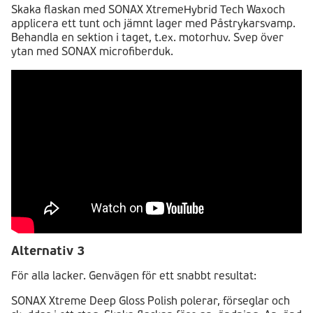
Skaka flaskan med SONAX XtremeHybrid Tech Waxoch
applicera ett tunt och jämnt lager med Påstrykarsvamp.
Behandla en sektion i taget, t.ex. motorhuv. Svep över
ytan med SONAX microfiberduk.
Alternativ 3
För alla lacker. Genvägen för ett snabbt resultat:
SONAX Xtreme Deep Gloss Polish polerar, förseglar och