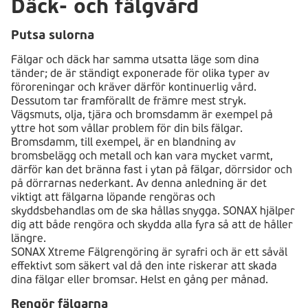
Däck- och fälgvård
Putsa sulorna
Fälgar och däck har samma utsatta läge som dina
tänder; de är ständigt exponerade för olika typer av
föroreningar och kräver därför kontinuerlig vård.
Dessutom tar framförallt de främre mest stryk.
Vägsmuts, olja, tjära och bromsdamm är exempel på
yttre hot som vållar problem för din bils fälgar.
Bromsdamm, till exempel, är en blandning av
bromsbelägg och metall och kan vara mycket varmt,
därför kan det bränna fast i ytan på fälgar, dörrsidor och
på dörrarnas nederkant. Av denna anledning är det
viktigt att fälgarna löpande rengöras och
skyddsbehandlas om de ska hållas snygga. SONAX hjälper
dig att både rengöra och skydda alla fyra så att de håller
längre.
SONAX Xtreme Fälgrengöring är syrafri och är ett såväl
effektivt som säkert val då den inte riskerar att skada
dina fälgar eller bromsar. Helst en gång per månad.
Rengör fälgarna