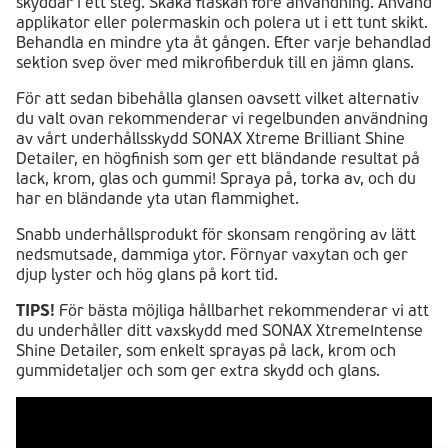
skyddar i ett steg. Skaka flaskan före användning. Använd
applikator eller polermaskin och polera ut i ett tunt skikt.
Behandla en mindre yta åt gången. Efter varje behandlad
sektion svep över med mikrofiberduk till en jämn glans.
För att sedan bibehålla glansen oavsett vilket alternativ
du valt ovan rekommenderar vi regelbunden användning
av vårt underhållsskydd SONAX Xtreme Brilliant Shine
Detailer, en högfinish som ger ett bländande resultat på
lack, krom, glas och gummi! Spraya på, torka av, och du
har en bländande yta utan flammighet.
Snabb underhållsprodukt för skonsam rengöring av lätt
nedsmutsade, dammiga ytor. Förnyar vaxytan och ger
djup lyster och hög glans på kort tid.
TIPS!
För bästa möjliga hållbarhet rekommenderar vi att
du underhåller ditt vaxskydd med SONAX XtremeIntense
Shine Detailer, som enkelt sprayas på lack, krom och
gummidetaljer och som ger extra skydd och glans.