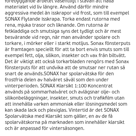
förebyggande arbetet väsentligt i stävan att hålla
materialet vid liv längre. Använd därför mindre
aggressiva medel än isskrapor vid frost, som till exempel
SONAX Flytande Isskrapa. Torka endast rutorna med
rena, mjuka trasor och liknande. Om rutorna är
fetkladdiga och smutsiga syns det tydligt och är mest
besvärande vid regn, när man använder spolare och
torkare, i mörker eller i starkt motljus. Sonax fönsterputs
är framtagen speciellt för att ta bort envis smuts som till
exempel fett, olja, silikon, insekter och vax från biltvätt.
Det är viktigt att också torkarbladen rengörs med Sonax
fönsterputs för att undvika att de smutsar ner rutan så
snart de används.SONAX har spolarvätska för den
frostfria delen av halvåret såväl som den under
vinterperioden. SONAX Klarsikt 1:100 Koncentrat
används på sommarhalvåret och avlägsnar olje- och
silikonbeläggningar, insekter, smuts och trafikfilm utan
att innehålla varken ammoniak eller lösningsmedel som
kan skada lack och plexiglas. Vintertid är det SONAX
Spolarvätska med Klarsikt som gäller, en av de få
spolarvätskorna på marknaden som innehåller klarsikt
och är anpassad för vintersäsongen.