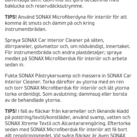
baklucka och reservdäcksutrymme.
TIPS!
Använd SONAX Microfiberdyna för interiör för att
komma åt smuts och damm på och kring
instrumentbrädan.
Spraya SONAX Car Interior Cleaner på säten,
dörrpaneler, golvmattor och, om nödvändigt, innertaket.
För instrumentbräda och andra plastdetaljer; spraya
medlet på SONAX Microfiberduk för interiör och arbeta
sedan in.
Fukta SONAX Påstrykarsvamp och massera in SONAX Car
Interior Cleaner. Torka därefter av ytorna med en ren
och torr SONAX Microfiberduk för interiör och låt ytorna
torka ordentligt. Som avslutning; dammsug eller borsta
av de behandlade ytorna.
TIPS!
I fall av fläckar från karameller och liknande kladd
på polstring/textil/konstläder, använd svamp, vatten och
SONAX Xtreme Textil och Alcantararengöring. Eftertorka
sedan med SONAX Microfiberduk för interiör att få bort
allt rengöringsmedel. Vid svåra fläckar är även SONAX