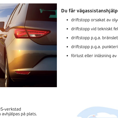
Du får vägassistanshjälp
driftstopp orsakat av ol
driftstopp vid tekniskt fe
driftstopp p.g.a. bränsle
driftstopp p.g.a. punkter
förlust eller inlåsning av
DS-verkstad
 avhjälpas på plats.