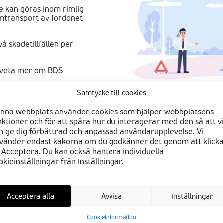
e kan göras inom rimlig
mtransport av fordonet
vå skadetillfällen per
l veta mer om BDS
Samtycke till cookies
nna webbplats använder cookies som hjälper webbplatsens
nktioner och för att spåra hur du interagerar med den så att v
n ge dig förbättrad och anpassad användarupplevelse. Vi
vänder endast kakorna om du godkänner det genom att klick
 Acceptera. Du kan också hantera individuella
okieinställningar från Inställningar.
Acceptera alla
Avvisa
Inställningar
SS
FÖLJ OSS
OM OSS
Cookieinformation