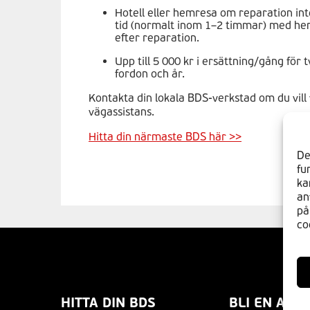
Hotell eller hemresa om reparation int
tid (normalt inom 1–2 timmar) med he
efter reparation.
Upp till 5 000 kr i ersättning/gång för t
fordon och år.
Kontakta din lokala BDS-verkstad om du vil
vägassistans.
Hitta din närmaste BDS här >>
De
fu
ka
an
på
co
HITTA DIN BDS
BLI EN AV O