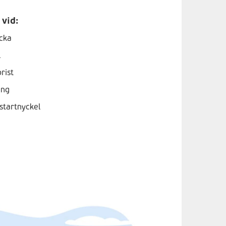
 vid:
ycka
l
brist
ing
 startnyckel