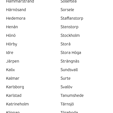
Hammarstrand
Sollefteå
Härnösand
Sorsele
Hedemora
Staffanstorp
Henån
Stenstorp
Hönö
Stockholm
Hörby
Storå
Idre
Stora Höga
Järpen
Strängnäs
Kalix
Sundsvall
Kalmar
Surte
Karlsborg
Svalöv
Karlstad
Tanumshede
Katrineholm
Tärnsjö
Klippan
Töreboda