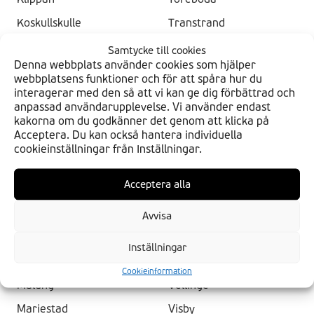
Koskullskulle
Transtrand
Krylbo
Tumba
Samtycke till cookies
Denna webbplats använder cookies som hjälper
Kungälv
Uddevalla
webbplatsens funktioner och för att spåra hur du
interagerar med den så att vi kan ge dig förbättrad och
Kungshamn
Umeå
anpassad användarupplevelse. Vi använder endast
Kungsör
Uppsala
kakorna om du godkänner det genom att klicka på
Acceptera. Du kan också hantera individuella
Kvidinge
Vallentuna
cookieinställningar från Inställningar.
Lammhult
Vänersborg
Acceptera alla
Lerum
Västerås
Lindesberg
Västerhaninge
Avvisa
Linköping
Västervik
Inställningar
Luleå
Våxtorp
Cookieinformation
Malung
Vellinge
Mariestad
Visby