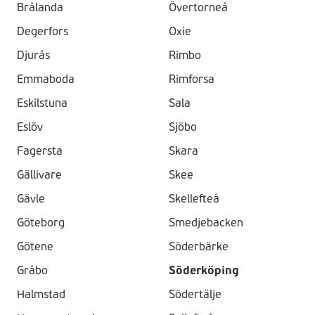
Brålanda
Övertorneå
Degerfors
Oxie
Djurås
Rimbo
Emmaboda
Rimforsa
Eskilstuna
Sala
Eslöv
Sjöbo
Fagersta
Skara
Gällivare
Skee
Gävle
Skellefteå
Göteborg
Smedjebacken
Götene
Söderbärke
Gråbo
Söderköping
Halmstad
Södertälje