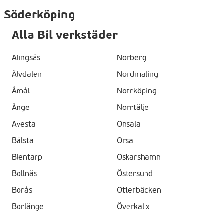
Söderköping
Alla Bil verkstäder
Alingsås
Norberg
Älvdalen
Nordmaling
Åmål
Norrköping
Ånge
Norrtälje
Avesta
Onsala
Bålsta
Orsa
Blentarp
Oskarshamn
Bollnäs
Östersund
Borås
Otterbäcken
Borlänge
Överkalix