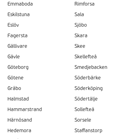
Emmaboda
Rimforsa
Eskilstuna
Sala
Eslöv
Sjöbo
Fagersta
Skara
Gällivare
Skee
Gävle
Skellefteå
Göteborg
Smedjebacken
Götene
Söderbärke
Gråbo
Söderköping
Halmstad
Södertälje
Hammarstrand
Sollefteå
Härnösand
Sorsele
Hedemora
Staffanstorp