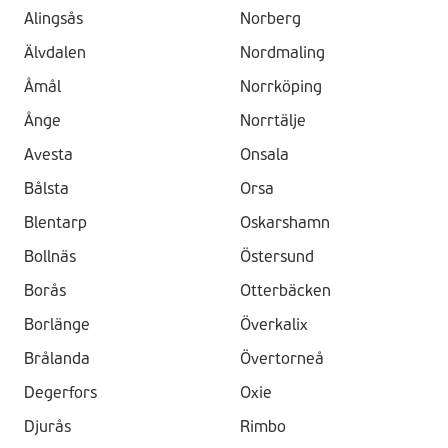
Alingsås
Norberg
Älvdalen
Nordmaling
Åmål
Norrköping
Ånge
Norrtälje
Avesta
Onsala
Bålsta
Orsa
Blentarp
Oskarshamn
Bollnäs
Östersund
Borås
Otterbäcken
Borlänge
Överkalix
Brålanda
Övertorneå
Degerfors
Oxie
Djurås
Rimbo