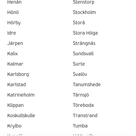
Henån
Stenstorp
Hönö
Stockholm
Hörby
Storå
Idre
Stora Höga
Järpen
Strängnäs
Kalix
Sundsvall
Kalmar
Surte
Karlsborg
Svalöv
Karlstad
Tanumshede
Katrineholm
Tärnsjö
Klippan
Töreboda
Koskullskulle
Transtrand
Krylbo
Tumba