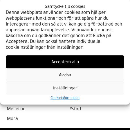
Kungälv
Uddevalla
Samtycke till cookies
Kungshamn
Umeå
Denna webbplats använder cookies som hjälper
webbplatsens funktioner och för att spåra hur du
Kungsör
Uppsala
interagerar med den så att vi kan ge dig förbättrad och
anpassad användarupplevelse. Vi använder endast
Kvidinge
Vallentuna
kakorna om du godkänner det genom att klicka på
Lammhult
Vänersborg
Acceptera. Du kan också hantera individuella
cookieinställningar från Inställningar.
Lerum
Västerås
Lindesberg
Västerhaninge
Acceptera alla
Linköping
Västervik
Avvisa
Luleå
Våxtorp
Inställningar
Malung
Vellinge
Cookieinformation
Mariestad
Visby
Mellerud
Ystad
Mora