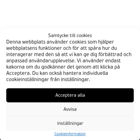
Samtycke till cookies
Denna webbplats använder cookies som hjälper
webbplatsens funktioner och för att spåra hur du
interagerar med den så att vi kan ge dig förbättrad och
anpassad användarupplevelse. Vi använder endast
kakorna om du godkänner det genom att klicka på
Acceptera. Du kan också hantera individuella
cookieinställningar från Inställningar.
HITTA DIN BDS
Acceptera alla
Verkstäder
Butiker
Avvisa
BLI EN AV OSS
Inställningar
Cookieinformation
Bli en av oss