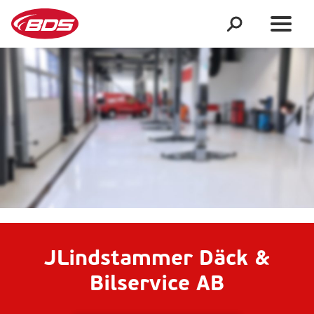
JLindstammer Däck &
Bilservice AB