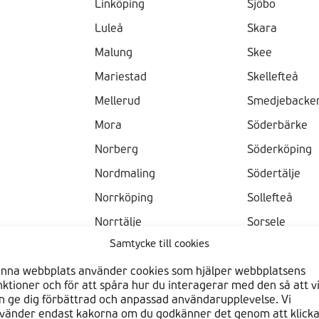
Linköping
Sjöbo
Luleå
Skara
Malung
Skee
Mariestad
Skellefteå
Mellerud
Smedjebacke
Mora
Söderbärke
Norberg
Söderköping
Nordmaling
Södertälje
Norrköping
Sollefteå
Norrtälje
Sorsele
Samtycke till cookies
lm
Onsala
Staffanstorp
Orsa
Stenstorp
nna webbplats använder cookies som hjälper webbplatsens
nktioner och för att spåra hur du interagerar med den så att v
le
Oskarshamn
Stockholm
n ge dig förbättrad och anpassad användarupplevelse. Vi
vänder endast kakorna om du godkänner det genom att klick
Östersund
Storå