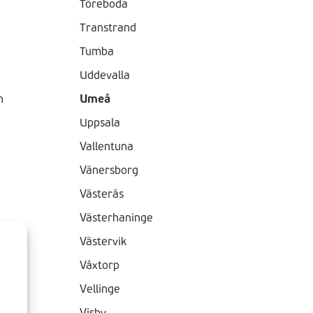
Töreboda
Transtrand
Tumba
Uddevalla
n
Umeå
Uppsala
Vallentuna
Vänersborg
Västerås
Västerhaninge
Västervik
Våxtorp
i
Vellinge
a
Visby