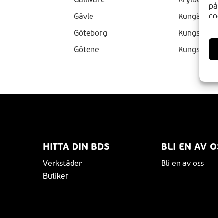
på
co
Gävle
Kungälv
Göteborg
Kungsham
Götene
Kungsör
HITTA DIN BDS
BLI EN AV O
Verkstäder
Bli en av oss
Butiker