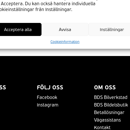
 Acceptera. Du kan också hantera individuella
okieinställningar från Inställningar.
Otterbäcken
Stora Höga
n
Överkalix
Strängnäs
Övertorneå
Sundsvall
Acceptera alla
Avvisa
Inställningar
Cookieinformation
SS
FÖLJ OSS
OM OSS
Facebook
BDS Bilverkstad
Instagram
BDS Bildelsbutik
Betallösningar
Vägassistans
Kontakt