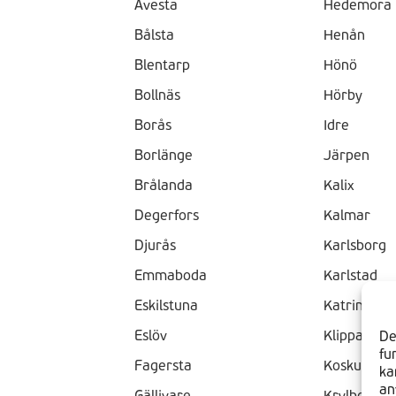
Avesta
Hedemora
Bålsta
Henån
Blentarp
Hönö
Bollnäs
Hörby
Borås
Idre
Borlänge
Järpen
Brålanda
Kalix
Degerfors
Kalmar
Djurås
Karlsborg
Emmaboda
Karlstad
Eskilstuna
Katrineho
Eslöv
Klippan
De
fu
Fagersta
Koskullskul
ka
an
Gällivare
Krylbo