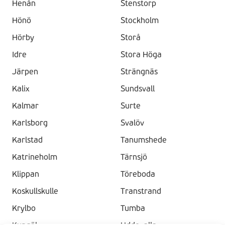
Henån
Stenstorp
Hönö
Stockholm
Hörby
Storå
Idre
Stora Höga
Järpen
Strängnäs
Kalix
Sundsvall
Kalmar
Surte
Karlsborg
Svalöv
Karlstad
Tanumshede
Katrineholm
Tärnsjö
Klippan
Töreboda
Koskullskulle
Transtrand
Krylbo
Tumba