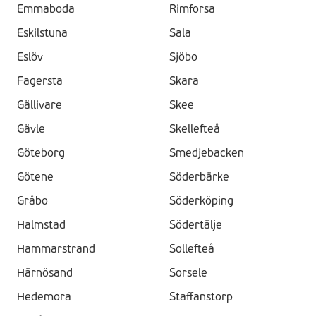
Emmaboda
Rimforsa
Eskilstuna
Sala
Eslöv
Sjöbo
Fagersta
Skara
Gällivare
Skee
Gävle
Skellefteå
Göteborg
Smedjebacken
Götene
Söderbärke
Gråbo
Söderköping
Halmstad
Södertälje
Hammarstrand
Sollefteå
Härnösand
Sorsele
Hedemora
Staffanstorp