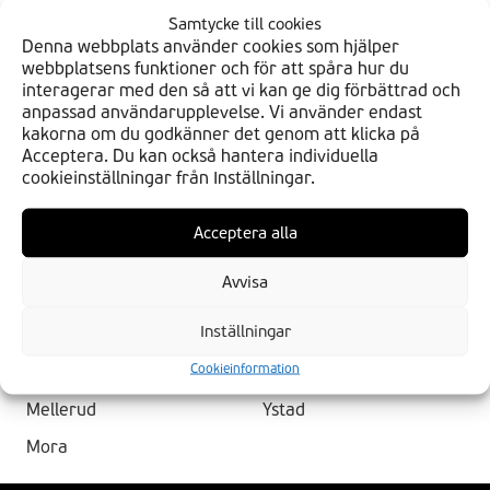
Kungälv
Uddevalla
Samtycke till cookies
Kungshamn
Umeå
Denna webbplats använder cookies som hjälper
webbplatsens funktioner och för att spåra hur du
Kungsör
Uppsala
interagerar med den så att vi kan ge dig förbättrad och
anpassad användarupplevelse. Vi använder endast
Kvidinge
Vallentuna
kakorna om du godkänner det genom att klicka på
Lammhult
Vänersborg
Acceptera. Du kan också hantera individuella
cookieinställningar från Inställningar.
Lerum
Västerås
Lindesberg
Västerhaninge
Acceptera alla
Linköping
Västervik
Avvisa
Luleå
Våxtorp
Inställningar
Malung
Vellinge
Cookieinformation
Mariestad
Visby
Mellerud
Ystad
Mora