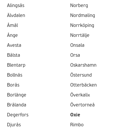
Alingsås
Norberg
Älvdalen
Nordmaling
Åmål
Norrköping
Ånge
Norrtälje
Avesta
Onsala
Bålsta
Orsa
Blentarp
Oskarshamn
Bollnäs
Östersund
Borås
Otterbäcken
Borlänge
Överkalix
Brålanda
Övertorneå
Degerfors
Oxie
Djurås
Rimbo