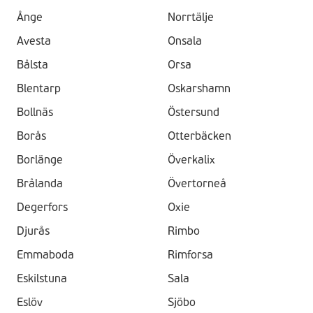
Ånge
Norrtälje
Avesta
Onsala
Bålsta
Orsa
Blentarp
Oskarshamn
Bollnäs
Östersund
Borås
Otterbäcken
Borlänge
Överkalix
Brålanda
Övertorneå
Degerfors
Oxie
Djurås
Rimbo
Emmaboda
Rimforsa
Eskilstuna
Sala
Eslöv
Sjöbo