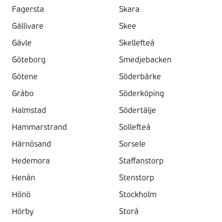
Fagersta
Skara
Gällivare
Skee
Gävle
Skellefteå
Göteborg
Smedjebacken
Götene
Söderbärke
Gråbo
Söderköping
Halmstad
Södertälje
Hammarstrand
Sollefteå
Härnösand
Sorsele
Hedemora
Staffanstorp
Henån
Stenstorp
Hönö
Stockholm
Hörby
Storå