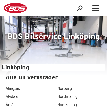
BDS Bilservice Linköping
Linköping
Alla Bil verkstäder
Alingsås
Norberg
Älvdalen
Nordmaling
Åmål
Norrköping