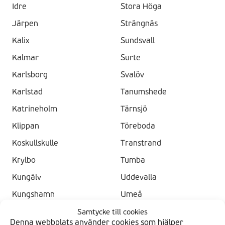
Idre
Stora Höga
Järpen
Strängnäs
Kalix
Sundsvall
Kalmar
Surte
Karlsborg
Svalöv
Karlstad
Tanumshede
Katrineholm
Tärnsjö
Klippan
Töreboda
Koskullskulle
Transtrand
Krylbo
Tumba
Kungälv
Uddevalla
Kungshamn
Umeå
Kungsör
Uppsala
Samtycke till cookies
Denna webbplats använder cookies som hjälper