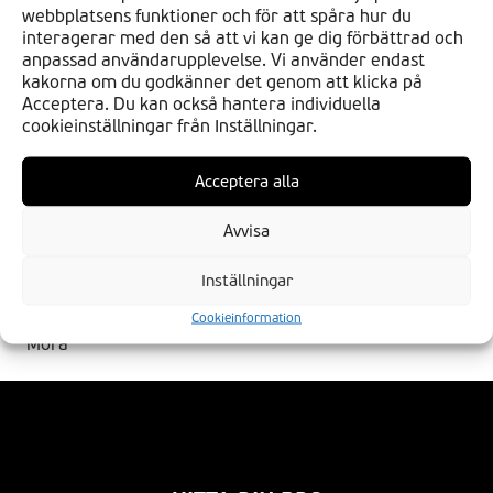
Kvidinge
Vallentuna
webbplatsens funktioner och för att spåra hur du
interagerar med den så att vi kan ge dig förbättrad och
Lammhult
Vänersborg
anpassad användarupplevelse. Vi använder endast
kakorna om du godkänner det genom att klicka på
Lerum
Västerås
Acceptera. Du kan också hantera individuella
Lindesberg
Västerhaninge
cookieinställningar från Inställningar.
Linköping
Västervik
Acceptera alla
Luleå
Våxtorp
Avvisa
Malung
Vellinge
Mariestad
Visby
Inställningar
Mellerud
Ystad
Cookieinformation
Mora