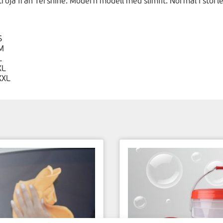
tröja från Tershine. Modern modell med slimfit. Normal i storlek
S
M
L
XL
XXL