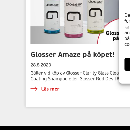
De
fu
ka
an
på
co
Glosser Amaze på köpet!
28.8.2023
Gäller vid köp av Glosser Clarity Glass Cleaner,
Coating Shampoo eller Glosser Red Devil Wheel
Läs mer