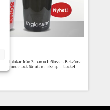
i
a
kar
a tvätthinkar från Sonax och Glosser. Bekväma
roterande lock för att minska spill. Locket