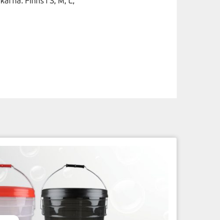
arna. Finns i S, M, L,