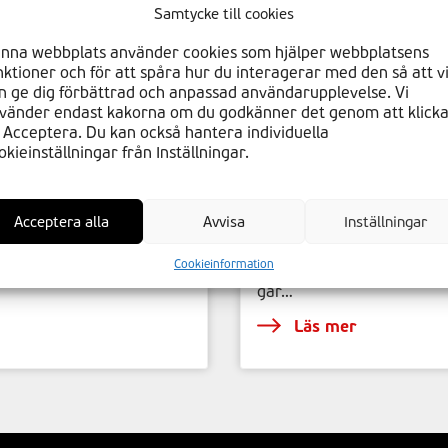
Samtycke till cookies
nna webbplats använder cookies som hjälper webbplatsens
nktioner och för att spåra hur du interagerar med den så att v
n ge dig förbättrad och anpassad användarupplevelse. Vi
vänder endast kakorna om du godkänner det genom att klick
 Acceptera. Du kan också hantera individuella
okieinställningar från Inställningar.
Smarta tvätthin
Acceptera alla
Avvisa
Inställningar
16.8.2023
 Glosser Sparkle Ceramic
Robusta och högkvalitativ
Cookieinformation
 & Iron…
handtag samt tättslutande 
går…
Läs mer