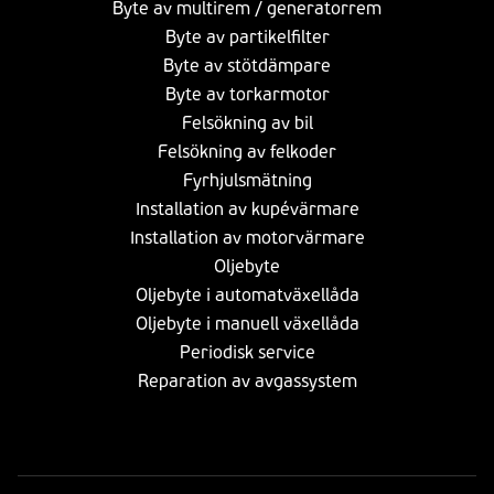
Byte av multirem / generatorrem
Byte av partikelfilter
Byte av stötdämpare
Byte av torkarmotor
Felsökning av bil
Felsökning av felkoder
Fyrhjulsmätning
Installation av kupévärmare
Installation av motorvärmare
Oljebyte
Oljebyte i automatväxellåda
Oljebyte i manuell växellåda
Periodisk service
Reparation av avgassystem