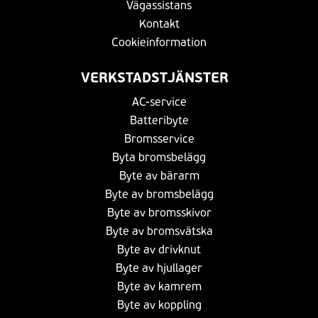
Vägassistans
Kontakt
Cookieinformation
VERKSTADSTJÄNSTER
AC-service
Batteribyte
Bromsservice
Byta bromsbelägg
Byte av bärarm
Byte av bromsbelägg
Byte av bromsskivor
Byte av bromsvätska
Byte av drivknut
Byte av hjullager
Byte av kamrem
Byte av koppling