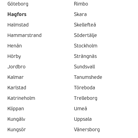
Göteborg
Rimbo
Hagfors
Skara
Halmstad
Skellefteå
Hammarstrand
Södertälje
Henån
Stockholm
Hörby
Strängnäs
Jordbro
Sundsvall
Kalmar
Tanumshede
Karlstad
Töreboda
Katrineholm
Trelleborg
Klippan
Umeå
Kungälv
Uppsala
Kungsör
Vänersborg