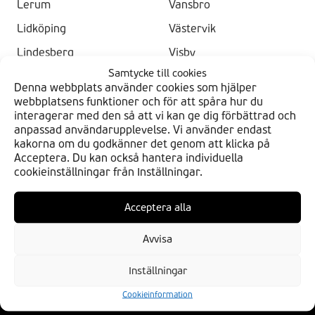
Lerum
Vansbro
Lidköping
Västervik
Lindesberg
Visby
Samtycke till cookies
Luleå
Ystad
Denna webbplats använder cookies som hjälper
webbplatsens funktioner och för att spåra hur du
interagerar med den så att vi kan ge dig förbättrad och
anpassad användarupplevelse. Vi använder endast
kakorna om du godkänner det genom att klicka på
Acceptera. Du kan också hantera individuella
cookieinställningar från Inställningar.
HITTA DIN BDS
Acceptera alla
Verkstäder
Butiker
Avvisa
BLI EN AV OSS
Inställningar
Bli en av oss
Cookieinformation