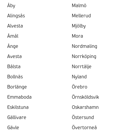
Åby
Malmö
Alingsås
Mellerud
Alvesta
Mjölby
Åmål
Mora
Ånge
Nordmaling
Avesta
Norrköping
Bålsta
Norrtälje
Bollnäs
Nyland
Borlänge
Örebro
Emmaboda
Örnsköldsvik
Eskilstuna
Oskarshamn
Gällivare
Östersund
Gävle
Övertorneå