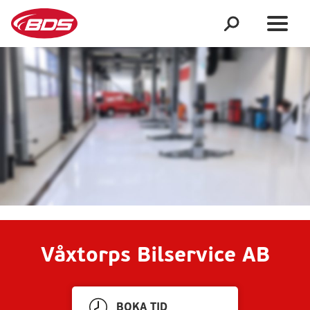
Våxtorps Bilservice AB
BOKA TID