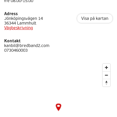
fre 08.00-15.00
Adress
Jönköpingsvägen 14
Visa på kartan
36344 Lammhult
Vägbeskrivning
Kontakt
kanbil@bredband2.com
0730460003