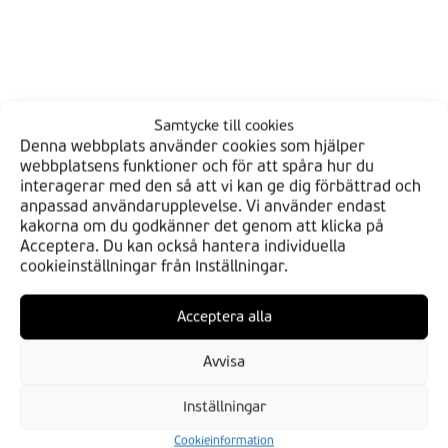
Samtycke till cookies
Denna webbplats använder cookies som hjälper
webbplatsens funktioner och för att spåra hur du
interagerar med den så att vi kan ge dig förbättrad och
anpassad användarupplevelse. Vi använder endast
kakorna om du godkänner det genom att klicka på
Acceptera. Du kan också hantera individuella
cookieinställningar från Inställningar.
HITTA DIN BDS
Acceptera alla
Verkstäder
Avvisa
Butiker
Inställningar
BLI EN AV OSS
Cookieinformation