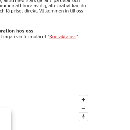
, alltid med 2 års garanti på delar och
kommen att höra av dig, alternativt kan du
h få priset direkt. Välkommen in till oss –
aration hos oss
förfrågan via formuläret "
Kontakta oss
".