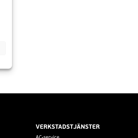
i
a
VERKSTADSTJÄNSTER
AC-service