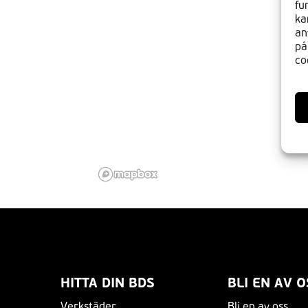
fu
ka
an
på
co
HITTA DIN BDS
BLI EN AV O
Verkstäder
Bli en av oss